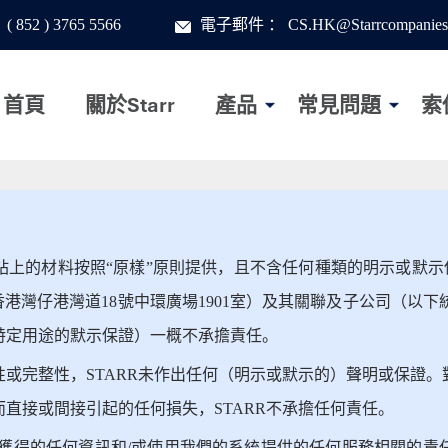
：
( 852 ) 3765 5566
電子郵件
：
CS.HK@Starrcompanies
首頁
關於Starr
產品
常見問題
索
照“原樣”原則提供，且不含任何種類的明示或默示保證。Starr Interna
地址為香港灣仔港灣道18號中環廣場1901室）及其關聯及子公司（以
特定用途的默示保證）一概不承擔責任。
或完整性，STARR未作出任何（明示或默示的）聲明或保證
直接或間接引起的任何損失，STARR不承擔任何責任。
上獲得的任何資訊和/或使用我們的系統提供的任何服務相關的責