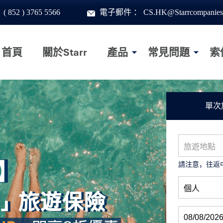
：
( 852 ) 3765 5566
電子郵件
：
CS.HK@Starrcompanies
首頁
關於Starr
產品
常見問題
索
單次
請注意，往返中