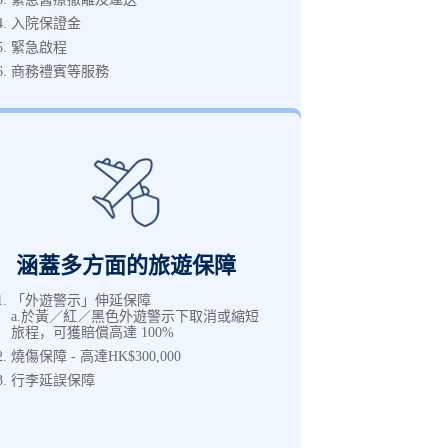
入院保證金
緊急啟程
商務禮賓等服務
涵蓋多方面的旅遊保障
「外遊警示」伸延保障
a.於黃／紅／黑色外遊警示下取消或縮短
旅程，可獲賠償高達 100%
燒傷保障 - 高達HK$300,000
行李延誤保障