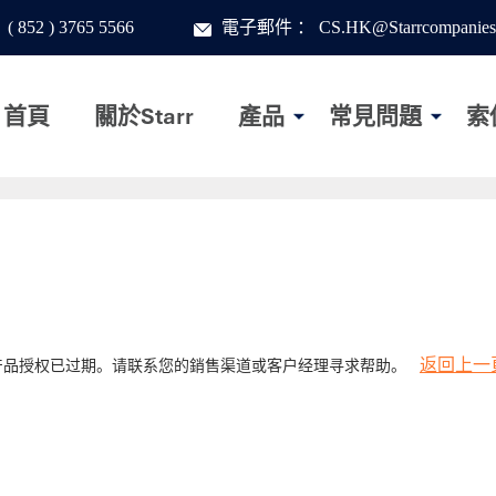
：
( 852 ) 3765 5566
電子郵件
：
CS.HK@Starrcompanies
首頁
關於Starr
產品
常見問題
索
返回上一
产品授权已过期。请联系您的銷售渠道或客户经理寻求帮助。